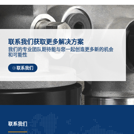
联系我们获取更多解决方案
我们的专业团队期待能与您一起创造更多新的机会
和可能性
联系我们
联系我们