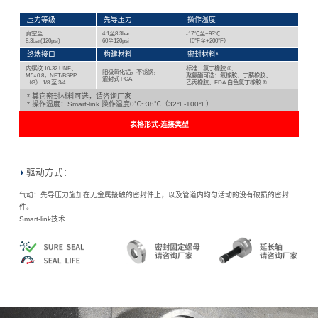
压力等级
先导压力
操作温度
真空至
4.1至8.3bar
-17℃至+93℃
8.3bar(120psi)
60至120psi
（0°F至+200°F）
终端接口
构建材料
密封材料*
内螺纹 10-32 UNF、
标准：氯丁橡胶 ®,
阳极氧化铝，不锈钢，
M5×0.8，NPT/BSPP
聚氨酯可选：氟橡胶、丁腈橡胶、
灌封式 PCA
（G）:1/8 至 3/4
乙丙橡胶、FDA 白色氯丁橡胶 ®
* 其它密封材料可选，请咨询厂家
* 操作温度：Smart-link 操作温度0℃~38℃（32°F-100°F）
表格形式-连接类型
驱动方式：
气动：先导压力施加在无金属接触的密封件上，以及管道内均匀活动的没有破损的密封
件。
Smart-link技术