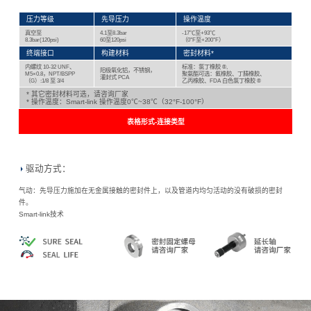
压力等级
先导压力
操作温度
真空至
4.1至8.3bar
-17℃至+93℃
8.3bar(120psi)
60至120psi
（0°F至+200°F）
终端接口
构建材料
密封材料*
内螺纹 10-32 UNF、
标准：氯丁橡胶 ®,
阳极氧化铝，不锈钢，
M5×0.8，NPT/BSPP
聚氨酯可选：氟橡胶、丁腈橡胶、
灌封式 PCA
（G）:1/8 至 3/4
乙丙橡胶、FDA 白色氯丁橡胶 ®
* 其它密封材料可选，请咨询厂家
* 操作温度：Smart-link 操作温度0℃~38℃（32°F-100°F）
表格形式-连接类型
驱动方式：
气动：先导压力施加在无金属接触的密封件上，以及管道内均匀活动的没有破损的密封
件。
Smart-link技术