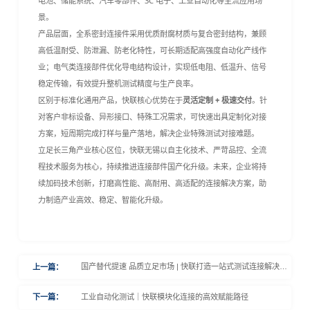
电池、储能系统、汽车零部件、3C 电子、工业自动化等主流应用场
景。
产品层面，全系密封连接件采用优质耐腐材质与复合密封结构，兼顾
高低温耐受、防泄漏、防老化特性，可长期适配高强度自动化产线作
业；电气类连接部件优化导电结构设计，实现低电阻、低温升、信号
稳定传输，有效提升整机测试精度与生产良率。
区别于标准化通用产品，快联核心优势在于
灵活定制 + 极速交付
。针
对客户非标设备、异形接口、特殊工况需求，可快速出具定制化对接
方案，短周期完成打样与量产落地，解决企业特殊测试对接难题。
立足长三角产业核心区位，快联无锡以自主化技术、严苛品控、全流
程技术服务为核心，持续推进连接部件国产化升级。未来，企业将持
续加码技术创新，打磨高性能、高耐用、高适配的连接解决方案，助
力制造产业高效、稳定、智能化升级。
国产替代提速 品质立足市场 | 快联打造一站式测试连接解决方
上一篇：
案
工业自动化测试｜快联模块化连接的高效赋能路径
下一篇：