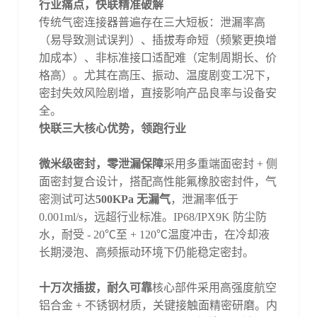
行业痛点，快联精准破解
传统气密连接器普遍存在三大短板：泄漏率高
（易导致测试误判）、插拔寿命短（频繁更换增
加成本）、非标准接口适配难（定制周期长、价
格高）。尤其在高压、振动、温度剧变工况下，
密封失效风险剧增，直接影响产品良率与设备安
全。
快联三大核心优势，领跑行业
微米级密封，零泄漏保障
采用多重端面密封
+ 侧
面密封复合设计，搭配高性能氟橡胶密封件，气
密测试可达
500KPa 无漏气
，泄漏率低于
0.001ml/s，远超行业标准。IP68/IPX9K 防尘防
水，耐受 - 20℃至 + 120℃温度冲击，在冷却液
长期浸泡、高频振动环境下仍能稳定密封。
十万次插拔，耐久可靠
核心部件采用高强度航空
铝合金
+ 不锈钢材质，关键接触面精密研磨
。内