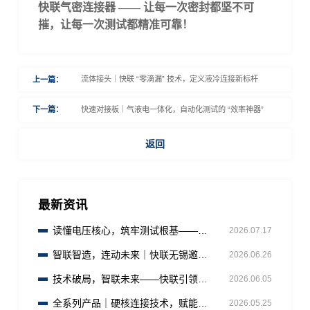
快联气密连接器
—— 让每一次密封都坚不可
摧，让每一次测试都精准可靠！
流体接头｜快联 “零滴漏” 技术，定义液冷连接新标杆
上一篇：
快速对接板｜气液电一体化，自动化测试的 “效率神器”
下一篇：
返回
最新资讯
读懂电压核心，筑牢测试根基——快
2026.07.17
联（无锡）
智联智造，连动未来｜快联无锡邀您
2026.06.26
共赴AHTE 2026工业装配盛宴
技术破局，智联未来——快联引领连
2026.06.05
接器行业创新变革
全系列产品｜硬核连接技术，赋能全
2026.05.25