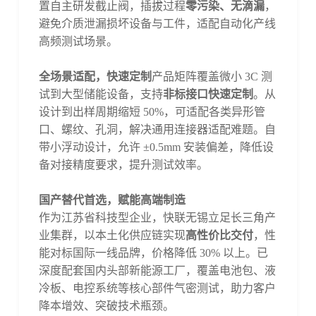
置自主研发截止阀，插拔过程
零污染、无滴漏
，
避免介质泄漏损坏设备与工件，适配自动化产线
高频测试场景。
全场景适配，快速定制
产品矩阵覆盖微小
3C 测
试到大型储能设备，支持
非标接口快速定制
。从
设计到出样周期缩短
50%，可适配各类异形管
口、螺纹、孔洞，解决通用连接器适配难题。自
带小浮动设计，允许 ±0.5mm 安装偏差，降低设
备对接精度要求，提升测试效率。
国产替代首选，赋能高端制造
作为江苏省科技型企业，快联无锡立足长三角产
业集群，以本土化供应链实现
高性价比交付
，性
能对标国际一线品牌，价格降低
30% 以上。已
深度配套国内头部新能源工厂，覆盖电池包、液
冷板、电控系统等核心部件气密测试，助力客户
降本增效、突破技术瓶颈。