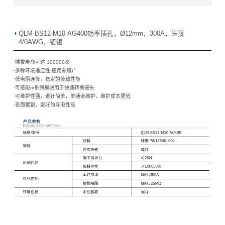
QLM-BS12-M10-AG400功率插孔，Ø12mm，300A，压接
4/0AWG，镀银
·插拔寿命可达 100000次
·
多种环境适应性,应用领域广
·
低电阻连接，稳定的接触性能
·
可搭配m系列模块用于快速转换接头
·
可维护性强，退针简单，单通道维护，维护成本更低
·
表面镀银，更好的导电性能