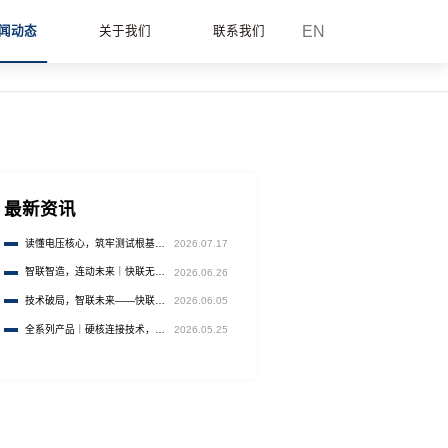
EN
闻动态
关于我们
联系我们
最新资讯
读懂电压核心，筑牢测试根基
2026.07.17
——快联（无锡）
智联智造，连动未来｜快联无锡
2026.06.26
邀您共赴AHTE 2026工业装配
盛宴
技术破局，智联未来——快联引
2026.06.05
领连接器行业创新变革
全系列产品｜硬核连接技术，赋
2026.05.25
能全行业测试智造升级