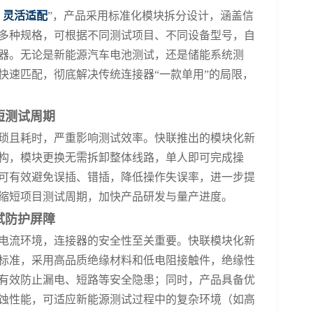
、灵活适配
”，产品采用标准化模块拆分设计，涵盖信
多种规格，可根据不同测试项目、不同设备型号，自
器。无论是新能源汽车电池测试，还是储能系统测
快速匹配，彻底解决传统连接器“一款单用”的局限，
短测试周期
琐且耗时，严重影响测试效率。快联
推出的
模块化新
构，模块更换无需拆卸整体线路，单人即可完成操
可有效避免误插、错插，降低操作失误率，进一步提
缩短项目测试周期，加快产品研发与量产进度。
试防护屏障
电流环境，连接器的安全性至关重要。快联模块化新
标准，采用高品质绝缘材料和低电阻接触件，绝缘性
有效防止漏电、短路等安全隐患；同时，产品具备优
蚀性能，可适应新能源测试过程中的复杂环境（如高