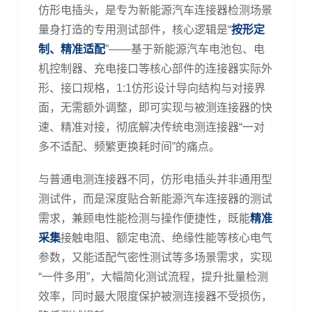
仿形电插头
，是专为新能源汽车连接器检测场景
量身打造的专用测试部件，核心逻辑是
“
按形定
制、精准适配
”——
基于新能源汽车电池包、电
机控制器、充电接口等核心部件的连接器实际外
形、接口规格，
1:1
仿形设计导向结构与对接界
面，无需额外调整，即可实现与被测连接器的快
速、精准对接，彻底解决传统电测连接器
“
一对
多不适配、频繁更换耗时间
”
的痛点。
与普通电测连接器不同，仿形电插头
并非通用型
测试件，而是深度贴合新能源汽车连接器的测试
需求，兼顾电性能检测与操作便捷性，既能
精准
采集
接触电阻、额定电流、绝缘性能等核心电气
参数，又能适配气密性测试等多场景需求，实现
“
一件多用
”
，大幅简化测试流程，提升批量检测
效率，同时最大限度保护被测连接器不受损伤，