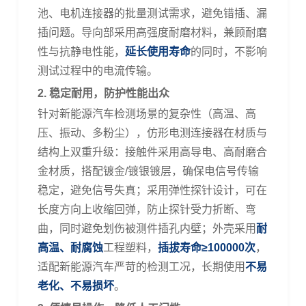
池、电机连接器的批量测试需求，避免错插、漏
插问题。导向部采用高强度耐磨材料，兼顾耐磨
性与抗静电性能，
延长使用寿命
的同时，不影响
测试过程中的电流传输。
2
.
稳定耐用，防护性能出众
针对新能源汽车检测场景的复杂性（高温、高
压、振动、多粉尘），仿形电测连接器在材质与
结构上双重升级：接触件采用高导电、高耐磨合
金材质，搭配镀金
/
镀银镀层，确保电信号传输
稳定，避免信号失真；采用弹性探针设计，可在
长度方向上收缩回弹，防止探针受力折断、弯
曲，同时避免划伤被测件插孔内壁；外壳采用
耐
高温、耐腐蚀
工程塑料，
插拔寿命
≥
100000
次
，
适配新能源汽车严苛的检测工况，长期使用
不易
老化、不易损坏
。